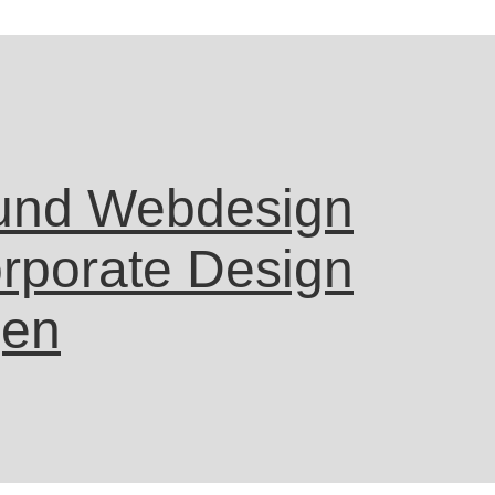
und Webdesign
rporate Design
gen