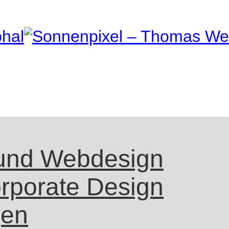
und Webdesign
rporate Design
gen